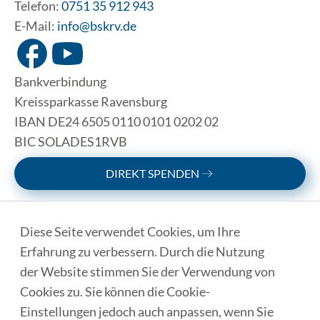
Telefon:
0751 35 912 943
E-Mail:
info@bskrv.de
Bankverbindung
Kreissparkasse Ravensburg
IBAN DE24 6505 0110 0101 0202 02
BIC SOLADES1RVB
DIREKT SPENDEN
Diese Seite verwendet Cookies, um Ihre
Clos
Erfahrung zu verbessern. Durch die Nutzung
KONTAKT
der Website stimmen Sie der Verwendung von
SATZUNG
DATENSCHUTZ
Cookies zu. Sie können die Cookie-
IMPRESSUM
Einstellungen jedoch auch anpassen, wenn Sie