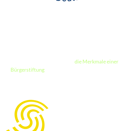
Bürgerstiftung Kreis Ravensburg trägt das
Gütesiegel des Bundesverbandes Deutscher
Stiftungen
Das Gütesiegel wird an Bürgerstiftungen
verliehen, deren Satzungen "
die Merkmale einer
Bürgerstiftung
" erfüllen. Es hat sich über die
Jahre erfolgreich als Qualitätsstandard der
Bürgerstiftungsbewegung etabliert.