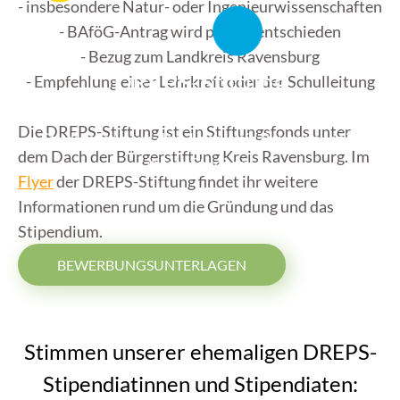
- insbesondere Natur- oder Ingenieurwissenschaften
- BAföG-Antrag wird positiv entschieden
- Bezug zum Landkreis Ravensburg
DREPS-Stiftung
- Empfehlung einer Lehrkraft oder der Schulleitung
Die DREPS-Stiftung unterstützt begabte
Die DREPS-Stiftung ist ein Stiftungsfonds unter
Studierende aus dem Landkreis Ravensburg in
dem Dach der Bürgerstiftung Kreis Ravensburg. Im
ihrem Studium.
Flyer
der DREPS-Stiftung findet ihr weitere
Informationen rund um die Gründung und das
Stipendium.
BEWERBUNGSUNTERLAGEN
Stimmen unserer ehemaligen DREPS-
Stipendiatinnen und Stipendiaten: